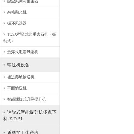
> 除尘风网与集尘器
> 杂粮抛光机
> 循环风选器
> TQSX型吸式比重去石机（振
动式）
> 悬浮式毛发风选机
• 输送机设备
> 裙边爬坡输送机
> 平面输送机
> 智能螺旋式升降提升机
• 诱导式智能提升机多点下
料-Z-D-5L
• 香料加工生产线