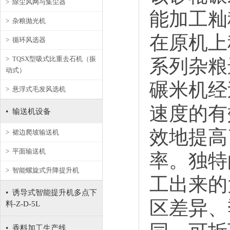
> 除尘风网与集尘器
能加工籼
> 杂粮抛光机
在原机上
> 循环风选器
> TQSX型吸式比重去石机（振
系列杂粮
动式）
碾米机经
> 悬浮式毛发风选机
速度的有
• 输送机设备
效地提高
> 裙边爬坡输送机
> 平面输送机
率。独特
> 智能螺旋式升降提升机
工出来的
• 诱导式智能提升机多点下
区差异、
料-Z-D-5L
• 香料加工生产线