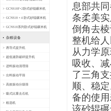
息部共同
> GCNS18F×2卧式砂辊碾米机
条柔美实
> GCNS18 × 4 卧式砂辊碾米机
倒角去棱
> GCNS18系列卧式砂辊碾米机
整机给人
• 杂粮设备
> 诱导式提升机
从力学原
> 超低速防破碎提升机
吸收、减
> 进料振动清理筛
了三角支
> 出料振动平筛
顺、稳定
> 高效振动分级筛
> 吸式比重去石机
备的使用
> 粗选机
该砂辊碾