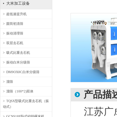
• 大米加工设备
> 超低速提升机
> 圆筒初清筛
> 振动清理筛
> 双层去石机
> 吸式比重去石机
> 振动白米分级筛
> DM9OX8C白米分级筛
> 溜筛
> 溜筛（100*2)双体
产品描
> TQSX型吸式比重去石机（振
动式）
江苏广成
> GCNS18F卧式砂辊碾米机