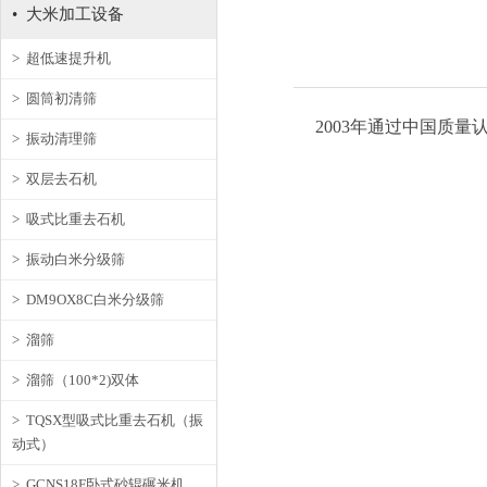
• 大米加工设备
> 超低速提升机
> 圆筒初清筛
2003年通过中国质量认
> 振动清理筛
> 双层去石机
> 吸式比重去石机
> 振动白米分级筛
> DM9OX8C白米分级筛
> 溜筛
> 溜筛（100*2)双体
> TQSX型吸式比重去石机（振
动式）
> GCNS18F卧式砂辊碾米机