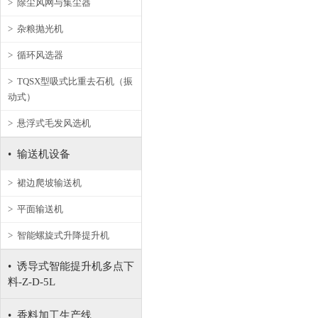
> 除尘风网与集尘器
> 杂粮抛光机
> 循环风选器
> TQSX型吸式比重去石机（振
动式）
> 悬浮式毛发风选机
• 输送机设备
> 裙边爬坡输送机
> 平面输送机
> 智能螺旋式升降提升机
• 诱导式智能提升机多点下
料-Z-D-5L
• 香料加工生产线